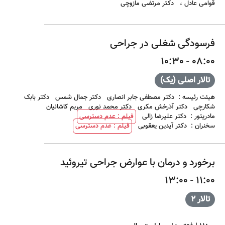
قوامی عادل
،
دکتر مرتضی مازوچی
فرسودگی شغلی در جراحی
08:00 - 10:30
تالار اصلی (یک)
هیئت رئیسه
:
دکتر مصطفی جابر انصاری
دکتر جمال شمس
دکتر بابک
شکارچی
دکتر آذرخش مکری
دکتر محمد نوری
مریم کاشانیان
مادریتور
:
دکتر علیرضا زالی
فیلم : عدم دسترسی
سخنران
:
دکتر آیدین یعقوبی
فیلم : عدم دسترسی
برخورد و درمان با عوارض جراحی تیروئید
11:00 - 13:00
تالار 2