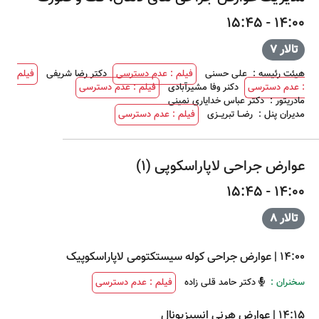
14:00 - 15:45
تالار 7
هیئت رئیسه
:
علی حسنی
فیلم : عدم دسترسی
دکتر رضا شریفی
فیلم
: عدم دسترسی
دکنر وفا مشیرآبادی
فیلم : عدم دسترسی
مادریتور
:
دکتر عباس خدایاری نمینی
مدیران پنل
:
رضــا تبریــزی
فیلم : عدم دسترسی
عوارض جراحی لاپاراسکوپی (1)
14:00 - 15:45
تالار 8
14:00
|
عوارض جراحی کوله سیستکتومی لاپاراسکوپیک
سخنران :
دکتر حامد قلی زاده
فیلم : عدم دسترسی
14:15
|
عوارض هرنی انسیزیونال