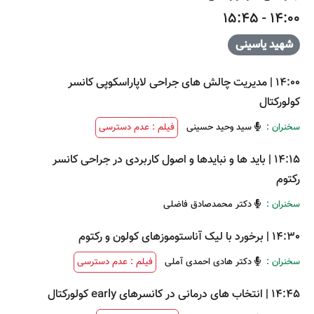
14:00 - 15:45
شهید یاسینی
14:00
|
مدیریت چالش های جراحی لاپاراسکوپی کانسر
کولورکتال
سخنران :
سید وحید حسینی
فیلم : عدم دسترسی
14:15
|
باید ها و نبایدها و اصول کاربردی در جراحی کانسر
رکتوم
سخنران :
دکتر محمدصادق فاضلی
14:30
|
برخورد با لیک آناستوموزهای کولون و رکتوم
سخنران :
دکتر هادی احمدی آملی
فیلم : عدم دسترسی
14:45
|
انتخاب های درمانی در کانسرهای early کولورکتال