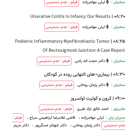
سخنران :
لیلی مهاجرزاده
فیلم : عدم دسترسی
Ulcerative Colitis In Infancy: Our Results
|
08:20
سخنران :
لیلی مهاجرزاده
فیلم : عدم دسترسی
Pediatric Inflammatory Myofibroblastic Tumor
|
08:25
Of Rectosigmoid Junction: A Case Report
سخنران :
دکتر حجت اله راجی
فیلم : عدم دسترسی
08:30
|
بیماری¬های التهابی روده در کودکان
سخنران :
دکتر پژمان روحانی
فیلم : عدم دسترسی
09:00
|
کرون و کولیت اولسروز
مادریتور :
احمد خالق نژاد طبری
فیلم : عدم دسترسی
مدیران پنل :
لیلی مهاجرزاده
،
قاضی غلامرضا ابراهیمی سراج
،
فیلم :
عدم دسترسی
دکتر پژمان روحانی
،
دکتر شهنام عسگرپور
،
دکتر مریم