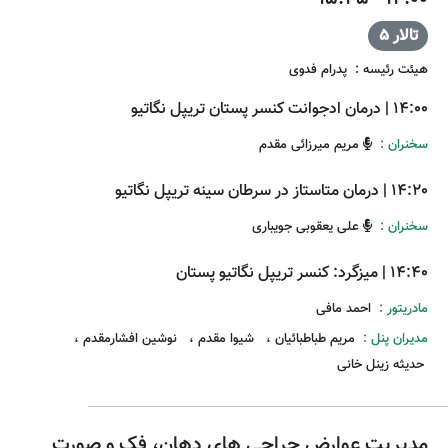
تالار 5
هیئت رئیسه
:
پدرام فدوی
14:00
|
درمان ادجوانت کنسر پستان تریپل نگاتیو
سخنران :
مریم میرزائی مقدم
14:20
|
درمان متاستاز در سرطان سینه تریپل نگاتیو
سخنران :
علی یعقوبی جویباری
14:40
|
میزگرد: کنسر تریپل نگاتیو پستان
مادریتور :
احمد مافی
مدیران پنل :
مریم طباطبائیان
،
شیوا مقدم
،
نوشین افشارمقدم
،
حدیثه زینل خانی
مدیریت عوارض جراحی های دهان، فک و صورت