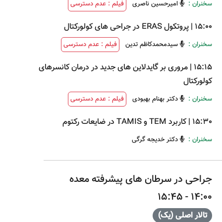
سخنران :
امیرحسین ناصری
فیلم : عدم دسترسی
15:00
|
پروتکول ERAS در جراحی های کولورکتال
سخنران :
سیدمحمدکاظم تدین
فیلم : عدم دسترسی
15:15
|
مروری بر گایدلاین های جدید در درمان کانسرهای
کولورکتال
سخنران :
دکتر بهنام بهبودی
فیلم : عدم دسترسی
15:30
|
کاربرد TEM و TAMIS در ضایعات رکتوم
سخنران :
دکتر خدیجه گرگی
جراحی در سرطان های پیشرفته معده
14:00 - 15:45
تالار اصلی (یک)