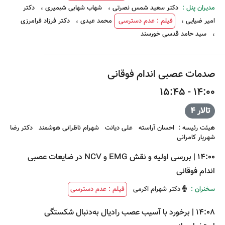
مدیران پنل :
دکتر سعید شمس نصرتی
،
شهاب شهابی شبمیری
،
دکتر
امیر ضیایی
،
فیلم : عدم دسترسی
محمد عیدی
،
دکتر فرزاد فرامرزی
،
سید حامد قدسی خورسند
صدمات عصبی اندام فوقانی
14:00 - 15:45
تالار 4
هیئت رئیسه
:
احسان آراسته
علی دیانت
شهرام ناظرانی هوشمند
دکتر رضا
شهریار کامرانی
14:00
|
بررسی اولیه و نقش EMG و NCV در ضایعات عصبی
اندام فوقانی
سخنران :
دکتر شهرام اکرمی
فیلم : عدم دسترسی
14:08
|
برخورد با آسیب عصب رادیال به‌دنبال شکستگی