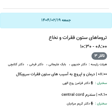
جمعه 1404/02/19
تروماهای ستون فقرات و نخاع
08:00 - 10:30
تالار 3
هیئت رئیسه
:
دکتر خدیوی
،
بابک علیجانی
،
دکتر فرخی
،
دکتر کتابچی
08:00
|
درمان و اپروچ به آسیب های ستون فقرات سرویکال
سخنران :
دکتر فرامرز روح الهی
08:10
|
سندرم central cord
سخنران :
دکتر کریم مرادیان