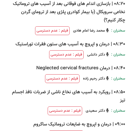
08:20
|
بازسازی اندام های فوقانی بعد از آسیب های تروماتیک
نخاعی سرویکال (با بیمار کوادری پلژی بعد از ترومای گردن
چکار کنیم؟)
سخنران :
محمد رضا امام هادی
فیلم : عدم دسترسی
08:30
|
درمان و اپروچ به آسیب های ستون فقرات توراستیک
سخنران :
دکتر دانشی
فیلم : عدم دسترسی
08:40
|
درمان Neglected cervical fractures
سخنران :
دکتر رحیم زاده
فیلم : عدم دسترسی
08:50
|
رویکرد به آسیب های نخاع ناشی از ضربات نافذ اجسام
تیز
سخنران :
دکتر سعیدی
فیلم : عدم دسترسی
09:00
|
درمان و اپروچ به ضایعات تروماتیک ساکروم