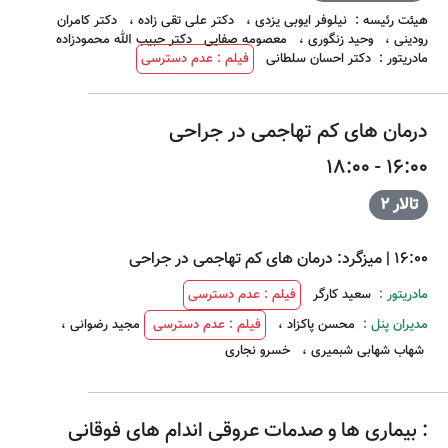
هیئت رئیسه
:
نیلوفر ایوبی یزدی
،
دکتر علی تقی زاده
،
دکتر کامران
رودینی
،
وحید زنگوری
،
معصومه صفایی
دکتر حبیب الله محمودزاده
مادریتور
:
دکتر احسان سلطانی
فیلم : عدم دسترسی
درمان های کم تهاجمی در جراحی
16:00 - 18:00
تالار 2
16:00
|
میزگرد: درمان های کم تهاجمی در جراحی
مادریتور :
سعید کارگر
فیلم : عدم دسترسی
مدیران پنل :
محسن پاکزاد
،
فیلم : عدم دسترسی
مجید رضوانی
،
شهاب شهابی شبمیری
،
خسرو نجاری
: بیماری ها و صدمات عروقی اندام های فوقانی