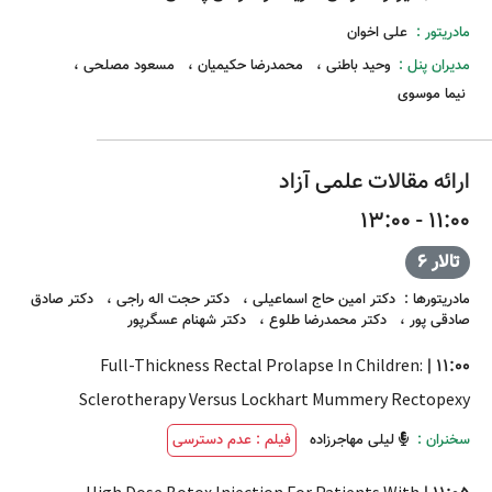
مادریتور :
علی اخوان
مدیران پنل :
وحید باطنی
،
محمدرضا حکیمیان
،
مسعود مصلحی
،
نیما موسوی
ارائه مقالات علمی آزاد
11:00 - 13:00
تالار 6
مادریتورها
:
دکتر امین حاج اسماعیلی
،
دکتر حجت اله راجی
،
دکتر صادق
صادقی پور
،
دکتر محمدرضا طلوع
،
دکتر شهنام عسگرپور
Full-Thickness Rectal Prolapse In Children:
|
11:00
Sclerotherapy Versus Lockhart Mummery Rectopexy
سخنران :
لیلی مهاجرزاده
فیلم : عدم دسترسی