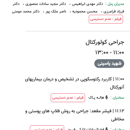
مدیران پنل :
دکتر مهدی ابراهیمی
،
دکتر مجید سادات منصوری
،
دکتر
فرزاد فرامرزی
،
محسن محمودیه
،
ناصر ملک پور
،
دکتر محمد مومنی
فیلم : عدم دسترسی
جراحی کولورکتال
11:00 - 13:00
شهید یاسینی
11:00
|
کاربرد رکتوسکوپی در تشخیص و درمان بیماریهای
آنورکتال
سخنران :
هالــه پــاک
فیلم : عدم دسترسی
11:12
|
فیشر مقعد: جراحی به روش فلاپ های پوستی و
مخاطی
سخنران :
فخرالسادات انارکی فیروز
فیلم : عدم دسترسی