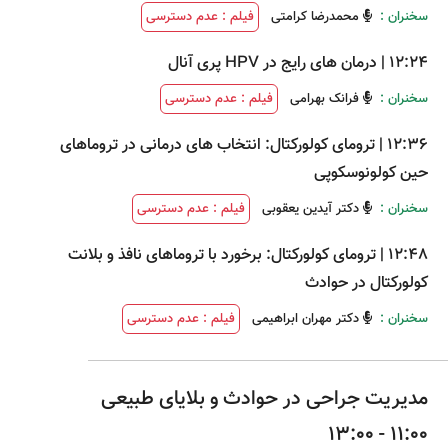
سخنران :
محمدرضا کرامتی
فیلم : عدم دسترسی
12:24
|
درمان های رایج در HPV پری آنال
سخنران :
فرانک بهرامی
فیلم : عدم دسترسی
12:36
|
ترومای کولورکتال: انتخاب های درمانی در تروماهای
حین کولونوسکوپی
سخنران :
دکتر آیدین یعقوبی
فیلم : عدم دسترسی
12:48
|
ترومای کولورکتال: برخورد با تروماهای نافذ و بلانت
کولورکتال در حوادث
سخنران :
دکتر مهران ابراهیمی
فیلم : عدم دسترسی
مدیریت جراحی در حوادث و بلایای طبیعی
11:00 - 13:00