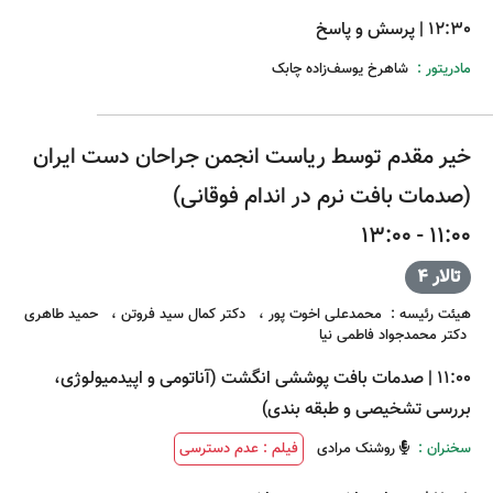
12:30
|
پرسش و پاسخ
مادریتور :
شاهرخ یوسف‌زاده چابک
خیر مقدم توسط ریاست انجمن جراحان دست ایران
(صدمات بافت نرم در اندام فوقانی)
11:00 - 13:00
تالار 4
هیئت رئیسه
:
محمدعلی اخوت پور
،
دکتر کمال سید فروتن
،
حمید طاهری
دکتر محمدجواد فاطمی نیا
11:00
|
صدمات بافت پوششی انگشت (آناتومی و اپیدمیولوژی،
بررسی تشخیصی و طبقه بندی)
سخنران :
روشنک مرادی
فیلم : عدم دسترسی