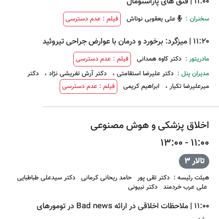
11:00
|
فتق های پاراستومال
سخنران :
علی یعقوبی نوتاش
فیلم : عدم دسترسی
11:20
|
میزگرد: برخورد و درمان با عوارض جراحی تیروئید
مادریتور :
دکتر کاوه همدانی
فیلم : عدم دسترسی
مدیران پنل :
دکتر علیرضا استقامتی
،
دکتر آرش تفریشی نژاد
،
دکتر
میرعلیرضا تکیار
،
ابراهیم کریمی
فیلم : عدم دسترسی
اخلاق پزشکی و هوش مصنوعی
11:00 - 13:00
تالار 3
هیئت رئیسه
:
دکتر تقی پور
حامد ریحانی کرمانی
دکتر سیدعلی طباطبایی
علی عرب خردمند
دکتر نبیونی
11:00
|
ملاحظات اخلاقی در ارائه Bad news در تومورهای