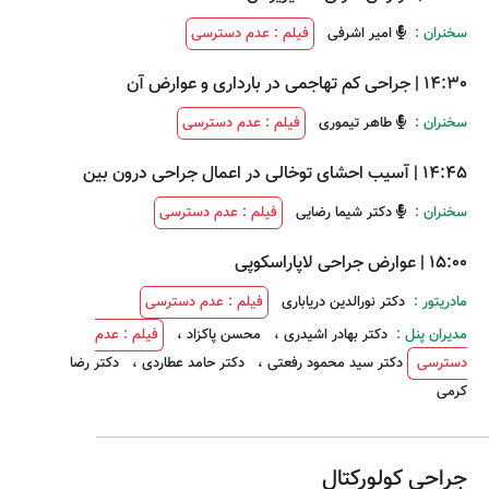
سخنران :
امیر اشرفی
فیلم : عدم دسترسی
14:30
|
جراحی کم تهاجمی در بارداری و عوارض آن
سخنران :
طاهر تیموری
فیلم : عدم دسترسی
14:45
|
آسیب احشای توخالی در اعمال جراحی درون بین
سخنران :
دکتر شیما رضایی
فیلم : عدم دسترسی
15:00
|
عوارض جراحی لاپاراسکوپی
مادریتور :
دکتر نورالدین دریاباری
فیلم : عدم دسترسی
مدیران پنل :
دکتر بهادر اشیدری
،
محسن پاکزاد
،
فیلم : عدم
دسترسی
دکتر سید محمود رفعتی
،
دکتر حامد عطاردی
،
دکتر رضا
کرمی
جراحی کولورکتال