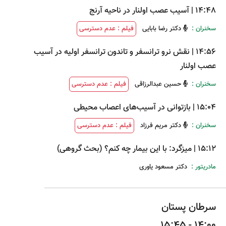
14:48
|
آسیب عصب اولنار در ناحیه آرنج
سخنران :
دکتر رضا بابایی
فیلم : عدم دسترسی
14:56
|
نقش نرو ترانسفر و تاندون ترانسفر اولیه در آسیب
عصب اولنار
سخنران :
حسین عبدالرزاقی
فیلم : عدم دسترسی
15:04
|
بازتوانی در آسیب‌های اعصاب محیطی
سخنران :
دکتر مریم فرزاد
فیلم : عدم دسترسی
15:12
|
میزگرد: با این بیمار چه کنم؟ (بحث گروهی)
مادریتور :
دکتر مسعود یاوری
سرطان پستان
14:00 - 15:45