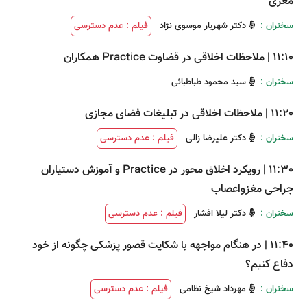
مغزی
سخنران :
دکتر شهریار موسوی نژاد
فیلم : عدم دسترسی
11:10
|
ملاحظات اخلاقی در قضاوت Practice همکاران
سخنران :
سید محمود طباطبائی
11:20
|
ملاحظات اخلاقی در تبلیغات فضای مجازی
سخنران :
دکتر علیرضا زالی
فیلم : عدم دسترسی
11:30
|
رویکرد اخلاق محور در Practice و آموزش دستیاران
جراحی مغزواعصاب
سخنران :
دکتر لیلا افشار
فیلم : عدم دسترسی
11:40
|
در هنگام مواجهه با شکایت قصور پزشکی چگونه از خود
دفاع کنیم؟
سخنران :
مهرداد شیخ نظامی
فیلم : عدم دسترسی