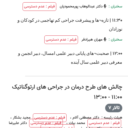
سخنران :
دکتر عبدالوهاب پورمحمودیان
فیلم : عدم دسترسی
11:30
|
تازه¬ها و پیشرفت جراحی کم تهاجمی در کودکان و
نوزادان
سخنران :
مهران هیرادفر
فیلم : عدم دسترسی
12:00
|
صحبت¬های پایانی دبیر علمی امسال، دبیر انجمن و
معرفی دبیر علمی سال آینده
چالش های طرح درمان در جراحی های ارتوگناتیک
11:00 - 13:00
تالار 7
هیئت رئیسه
:
دکتر مصطفی آلام
،
فیلم : عدم دسترسی
مجید بشکار
،
فیلم : عدم دسترسی
محمد بیات
،
فیلم : عدم دسترسی
دکتر علیرضا