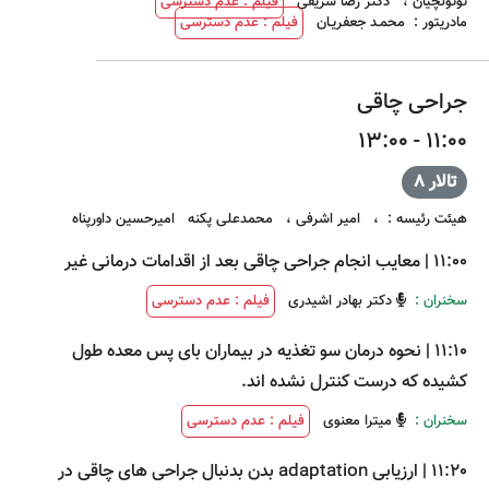
توتونچیان
،
دکتر رضا شریفی
فیلم : عدم دسترسی
مادریتور
:
محمـد جعفریـان
فیلم : عدم دسترسی
جراحی چاقی
11:00 - 13:00
تالار 8
هیئت رئیسه
:
،
امیر اشرفی
،
محمدعلی پکنه
امیرحسین داورپناه
11:00
|
معایب انجام جراحی چاقی بعد از اقدامات درمانی غیر
سخنران :
دکتر بهادر اشیدری
فیلم : عدم دسترسی
11:10
|
نحوه درمان سو تغذیه در بیماران بای پس معده طول
کشیده که درست کنترل نشده اند.
سخنران :
میترا معنوی
فیلم : عدم دسترسی
11:20
|
ارزیابی adaptation بدن بدنبال جراحی های چاقی در