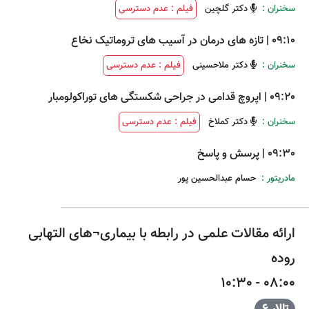
سخنران :
دکتر گلچین
فیلم : عدم دسترسی
09:10
|
تازه های درمان در آسیب های تروماتیک نخاع
سخنران :
دکتر ملاحسینی
فیلم : عدم دسترسی
09:20
|
اپروچ قدامی در جراحی شکستگی های توراکولومبار
سخنران :
دکتر کملاخ
فیلم : عدم دسترسی
09:30
|
پرسش و پاسخ
مادریتور :
حسام عبدالحسین پور
ارائه مقالات علمی در رابطه با بیماری¬های التهابی
روده
08:00 - 10:30