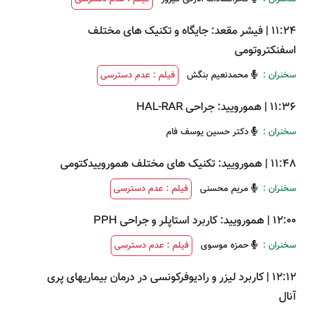
11:24
|
فیشر مقعد: جایگاه و تکنیک های مختلف
اسفنکتروتومی
سخنران :
محمدنعیم بنگش
فیلم : عدم دسترسی
11:36
|
همورویید: جراحی HAL-RAR
سخنران :
دکتر حسین یوسف فام
11:48
|
همورویید: تکنیک های مختلف هموروییدکتومی
سخنران :
مریم محسنی
فیلم : عدم دسترسی
12:00
|
همورویید: کاربرد استاپلر و جراحی PPH
سخنران :
حمزه موسوی
فیلم : عدم دسترسی
12:12
|
کاربرد لیزر و رادیوفرکونسی در درمان بیماریهای پری
آنال