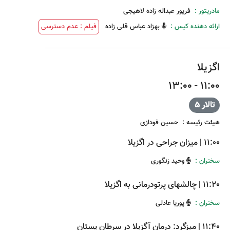
مادریتور :
فریور عبداله زاده لاهیجی
ارائه دهنده کیس :
بهزاد عباس قلی زاده
فیلم : عدم دسترسی
اگزیلا
11:00 - 13:00
تالار 5
هیئت رئیسه
:
حسین فودازی
11:00
|
میزان جراحی در اگزیلا
سخنران :
وحید زنگوری
11:20
|
چالشهای پرتودرمانی به اگزیلا
سخنران :
پوریا عادلی
11:40
|
میزگرد: درمان آگزیلا در سرطان پستان