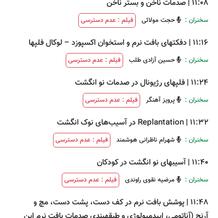
11:08
|
صدمات ناخن و بستر ناخن
سخنران :
حجت مولائی
فیلم : عدم دسترسی
11:16
|
دفکتهای بافت نرم و استخوان اکسپوزد – لوکال فلپها
سخنران :
حسین آزادی طلب
فیلم : عدم دسترسی
11:24
|
فلپهای رژیونال در صدمات نو انگشت
سخنران :
پرویز آهنگر
فیلم : عدم دسترسی
11:32
|
Replantation در آسیب‌های نوک انگشت
سخنران :
شهرام ناظرانی هوشمند
فیلم : عدم دسترسی
11:40
|
آسیبهای نو انگشت در کودکان
سخنران :
مرضیه نقوی راوندی
فیلم : عدم دسترسی
11:48
|
پوشش بافت نرم در کف دست، پشت دست، مچ و
آرنج (آناتومی، اپیدمیولوژی و طبقهبندی صدمات بافت نرم این