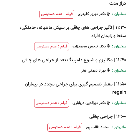
دراز مدت
سخنران :
دکتر بهروز کلیدری
فیلم : عدم دسترسی
11:30
|
تأثیر جراحی های چاقی بر سیکل ماهیانه، حاملگی،
سقط و زایمان افراد
سخنران :
دکتر نرجس محمدزاده
فیلم : عدم دسترسی
11:40
|
مکانیزم و شیوع دامپینگ بعد از جراحی های چاقی
سخنران :
بهزاد نعمتی هنر
11:50
|
معیار تصمیم گیری برای جراحی مجدد در بیماران
regain
سخنران :
دکتر نورالدین دریاباری
فیلم : عدم دسترسی
12:00
|
جراحی چاقی
مادریتور :
محمد طالب پور
فیلم : عدم دسترسی