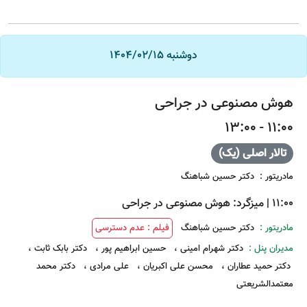
دوشنبه 1404/02/15
هوش مصنوعی در جراحی
11:00 - 13:00
تالار اصلی (یک)
مادریتور
:
دکتر حسین شباهنگ
11:00
|
میزگرد: هوش مصنوعی در جراحی
مادریتور :
دکتر حسین شباهنگ
فیلم : عدم دسترسی
مدیران پنل :
دکتر شهرام امینی
،
حسین ابراهیم پور
،
دکتر بابک ثابت
،
دکتر حمید عطاران
،
محسن علی اکبریان
،
علی مرادی
،
دکتر محمد
معتمدالشریعتی