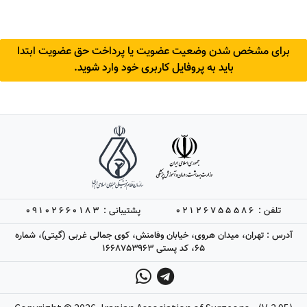
برای مشخص شدن وضعیت عضویت یا پرداخت حق عضویت ابتدا
باید به پروفایل کاربری خود وارد شوید.
تلفن :
02126755586
پشتیبانی :
09102660183
آدرس : تهران، میدان هروی، خیابان وفامنش، کوی جمالی غربی (گیتی)، شماره
65، کد پستی 1668753963