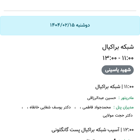
دوشنبه 1404/02/15
شبکه براکیال
11:00 - 13:00
شهید یاسینی
11:00
|
شبکه براکیال
مادریتور :
حسین عبدالرزاقی
مدیران پنل :
محمدجواد فاطمی
،
،
دکتر یوسف شفایی خانقاه
،
،
دکتر حجت مولایی
12:00
|
آسیب شبکه براکیال پست گانگلونی