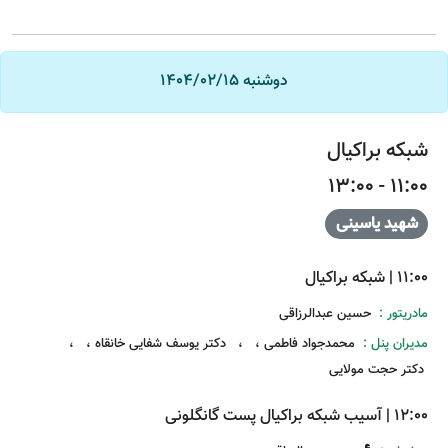
دوشنبه 1404/02/15
شبکه براکیال
11:00 - 13:00
شهید یاسینی
11:00
|
شبکه براکیال
مادریتور :
حسین عبدالرزاقی
مدیران پنل :
محمدجواد فاطمی
،
،
دکتر یوسف شفایی خانقاه
،
،
دکتر حجت مولایی
12:00
|
آسیب شبکه براکیال پست گانگلونی