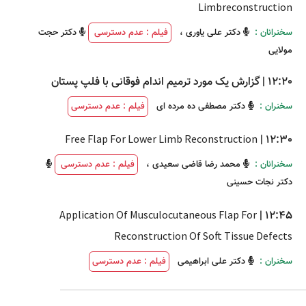
Limbreconstruction
سخنرانان :
دکتر علی یاوری
،
فیلم : عدم دسترسی
دکتر حجت
مولایی
12:20
|
گزارش یک مورد ترمیم اندام فوقانی با فلپ پستان
سخنران :
دکتر مصطفی ده مرده ای
فیلم : عدم دسترسی
Free Flap For Lower Limb Reconstruction
|
12:30
سخنرانان :
محمد رضا قاضی سعیدی
،
فیلم : عدم دسترسی
دکتر نجات حسینی
Application Of Musculocutaneous Flap For
|
12:45
Reconstruction Of Soft Tissue Defects
سخنران :
دکتر علی ابراهیمی
فیلم : عدم دسترسی