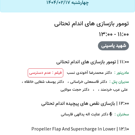
چهارشنبه 1404/02/17
تومور بازسازی های اندام تحتانی
11:00 - 13:00
شهید یاسینی
11:00
|
تومور بازسازی های اندام تحتانی
مادریتور :
دکتر محمدرضا آخوندی نسب
فیلم : عدم دسترسی
مدیران پنل :
دکتر قاسمعلی خراسانی
،
دکتر یوسف شفایی خانقاه
،
علی عرب خردمند
،
،
دکتر حجت مولایی
12:00
|
بازسازی نقص های پیچیده اندام تحتانی
سخنران :
دکتر عنایت اله یدالهی فارسانی
Propeller Flap And Supercharge In Lower
|
12:10