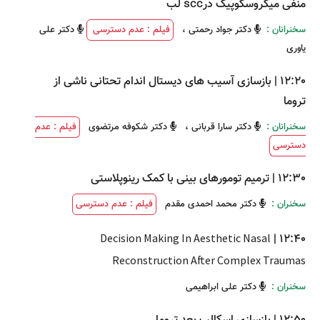
منفی میکروسکوپیک درscc لب
سخنرانان :
دکتر جواد رحمتی
،
فیلم : عدم دسترسی
دکتر علی
یاوری
12:20
|
بازسازی آسیب های دیستال اندام تحتانی ناشی از
تروما
سخنرانان :
دکتر سارا قربانی
،
دکتر شکوفه مرتضوی
فیلم : عدم
دسترسی
12:30
|
ترمیم تومورهای بینی با کمک رینوپلاستی
سخنران :
دکتر محمد احمدی مقدم
فیلم : عدم دسترسی
Decision Making In Aesthetic Nasal
|
12:40
Reconstruction After Complex Traumas
سخنران :
دکتر علی ابراهیمی