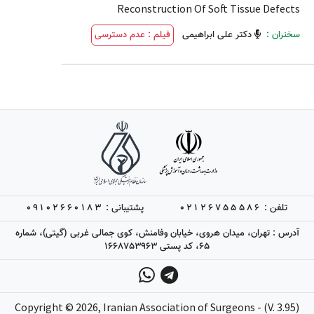
Reconstruction Of Soft Tissue Defects
سخنران :
دکتر علی ابراهیمی
فیلم : عدم دسترسی
تلفن :
02126755586
پشتیبانی :
09102660183
آدرس : تهران، میدان هروی، خیابان وفامنش، کوی جمالی غربی (گیتی)، شماره
65، کد پستی 1668753963
Copyright ©
2026
, Iranian Association of Surgeons - (V. 3.95)