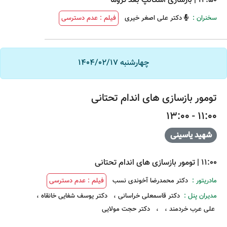
12:50
|
بازسازی اسکالپ بعد تروما
سخنران :
دکتر علی اصغر خیری
فیلم : عدم دسترسی
چهارشنبه 1404/02/17
تومور بازسازی های اندام تحتانی
11:00 - 13:00
شهید یاسینی
11:00
|
تومور بازسازی های اندام تحتانی
مادریتور :
دکتر محمدرضا آخوندی نسب
فیلم : عدم دسترسی
مدیران پنل :
دکتر قاسمعلی خراسانی
،
دکتر یوسف شفایی خانقاه
،
علی عرب خردمند
،
،
دکتر حجت مولایی