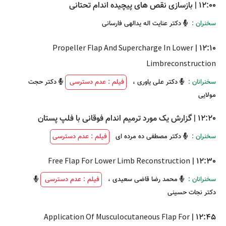
12:00
|
بازسازی نقص های پیچیده اندام تحتانی
سخنران :
دکتر عنایت اله یدالهی فارسانی
Propeller Flap And Supercharge In Lower
|
12:10
Limbreconstruction
سخنرانان :
دکتر علی یاوری
،
فیلم : عدم دسترسی
دکتر حجت
مولایی
12:20
|
گزارش یک مورد ترمیم اندام فوقانی با فلپ پستان
سخنران :
دکتر مصطفی ده مرده ای
فیلم : عدم دسترسی
Free Flap For Lower Limb Reconstruction
|
12:30
سخنرانان :
محمد رضا قاضی سعیدی
،
فیلم : عدم دسترسی
دکتر نجات حسینی
Application Of Musculocutaneous Flap For
|
12:45