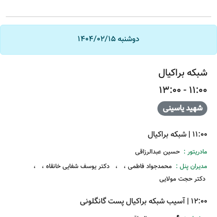
دوشنبه 1404/02/15
شبکه براکیال
11:00 - 13:00
شهید یاسینی
11:00
|
شبکه براکیال
مادریتور :
حسین عبدالرزاقی
مدیران پنل :
محمدجواد فاطمی
،
،
دکتر یوسف شفایی خانقاه
،
،
دکتر حجت مولایی
12:00
|
آسیب شبکه براکیال پست گانگلونی