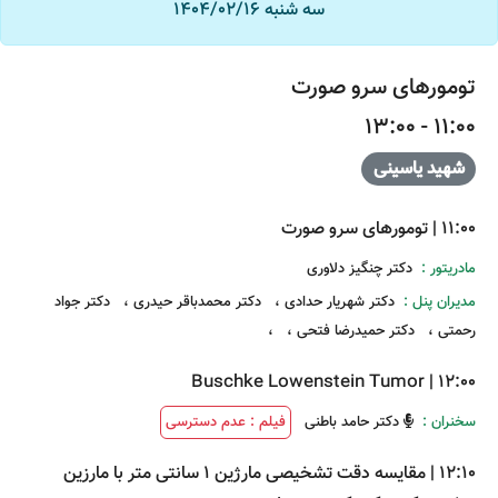
سه شنبه 1404/02/16
تومورهای سرو صورت
11:00 - 13:00
شهید یاسینی
11:00
|
تومورهای سرو صورت
مادریتور :
دکتر چنگیز دلاوری
مدیران پنل :
دکتر شهریار حدادی
،
دکتر محمدباقر حیدری
،
دکتر جواد
رحمتی
،
دکتر حمیدرضا فتحی
،
،
Buschke Lowenstein Tumor
|
12:00
سخنران :
دکتر حامد باطنی
فیلم : عدم دسترسی
12:10
|
مقایسه دقت تشخیصی مارژین 1 سانتی متر با مارزین